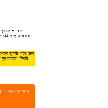
য় ভুগতে পারেন।
 চর্চা ও ধ্যান করলে
কালে তুলসী গাছে জল
ি দূর করবে। দিনটি
g
এ নজর রাখুন অথবা