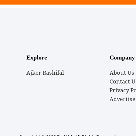
a
h
c
a
e
t
b
s
o
a
o
p
k
p
Explore
Company
Ajker Rashifal
About Us
Contact U
Privacy Po
Advertise