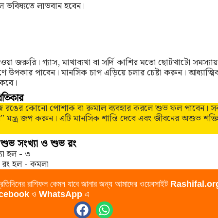
রলে ভবিষ্যতে লাভবান হবেন।
েওয়া জরুরি। গ্যাস, মাথাব্যথা বা সর্দি-কাশির মতো ছোটখাটো সমস্যা
রহণে উপকার পাবেন। মানসিক চাপ এড়িয়ে চলার চেষ্টা করুন। আধ্যাত্মিক
াকবে।
রতিকার
জ রঙের কোনো পোশাক বা রুমাল ব্যবহার করলে শুভ ফল পাবেন। স
়” মন্ত্র জপ করুন। এটি মানসিক শান্তি দেবে এবং জীবনের অশুভ শক্ত
শুভ সংখ্যা ও শুভ রং
যা হল - ৩
 রং হল - কমলা
প্রতিদিনের রাশিফল কেমন যাবে জানার জন্য আমাদের ওয়েবসাইট
Rashifal.or
cebook
ও
WhatsApp
এ
F
W