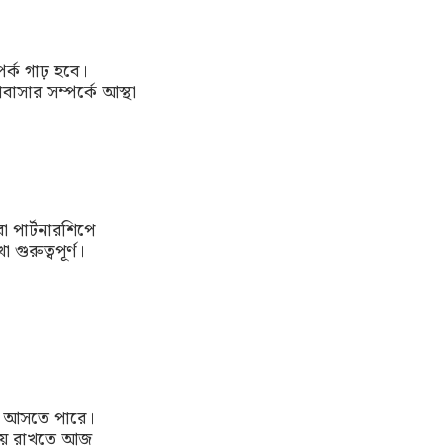
র্ক গাঢ় হবে।
াসার সম্পর্কে আস্থা
বা পার্টনারশিপে
গুরুত্বপূর্ণ।
গও আসতে পারে।
বজায় রাখতে আজ