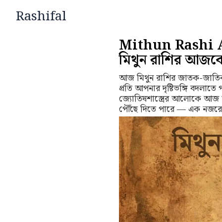
Skip
Rashifal
to
content
Mithun Rashi A
মিথুন রাশির আজকে
আজ মিথুন রাশির জাতক-জাতিকা
প্রতি আপনার দৃষ্টিভঙ্গি বদলাতে
জ্যোতিষশাস্ত্রের আলোকে আজ আ
পৌঁছে দিতে পারে — এক নজরে