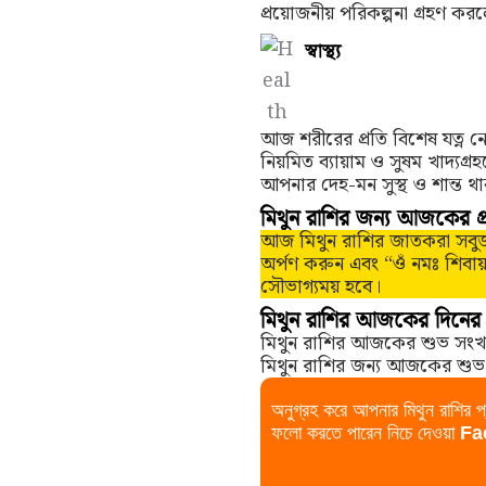
প্রয়োজনীয় পরিকল্পনা গ্রহণ ক
স্বাস্থ্য
আজ শরীরের প্রতি বিশেষ যত্ন ন
নিয়মিত ব্যায়াম ও সুষম খাদ্যগ্
আপনার দেহ-মন সুস্থ ও শান্ত থ
মিথুন রাশির জন্য আজকের প্
আজ মিথুন রাশির জাতকরা সবু
অর্পণ করুন এবং “ওঁ নমঃ শিবায
সৌভাগ্যময় হবে।
মিথুন রাশির আজকের দিনের 
মিথুন রাশির আজকের শুভ সংখ্
মিথুন রাশির জন্য আজকের শুভ
অনুগ্রহ করে আপনার মিথুন রাশির 
ফলো করতে পারেন নিচে দেওয়া
Fa