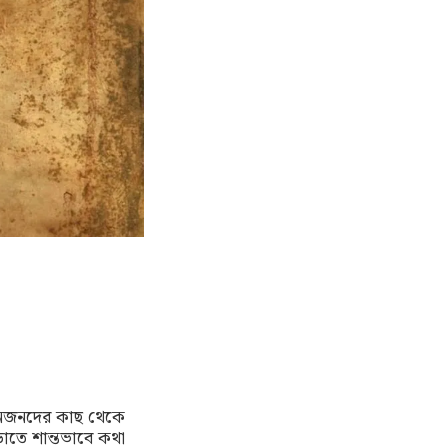
আপনজনদের কাছ থেকে
াতে শান্তভাবে কথা